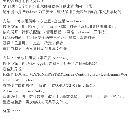
出现该问题的解决办法：
🛠️ 解决 “安全策略阻止未经身份验证的来宾访问” 问题
这个提示是 Windows 为了安全，默认禁用了无账号密码的来宾共享访问。
方法 1：修改组策略（专业版 / 企业版 Windows）
按下 Win + R，输入 gpedit.msc 并回车，打开「本地组策略编辑器」。
依次展开：计算机配置 → 管理模板 → 网络 → Lanman 工作站。
找到右侧的 「启用不安全的来宾登录」 策略，双击打开。
选择「已启用」，点击「确定」保存。
重启电脑后，再次尝试访问共享文件夹。
方法 2：修改注册表（家庭版 Windows）
按下 Win + R，输入 regedit 并回车，打开「注册表编辑器」。
定位到路径：
HKEY_LOCAL_MACHINE\SYSTEM\CurrentControlSet\Services\LanmanWor
kstation\Parameters
在右侧空白处右键 → 新建 → DWORD (32 位) 值，命名为
AllowInsecureGuestAuth。
双击该值，将「数值数据」改为 1，基数选择「十进制」，点击「确定」。
重启电脑后，再次尝试访问共享文件夹。
标签: none