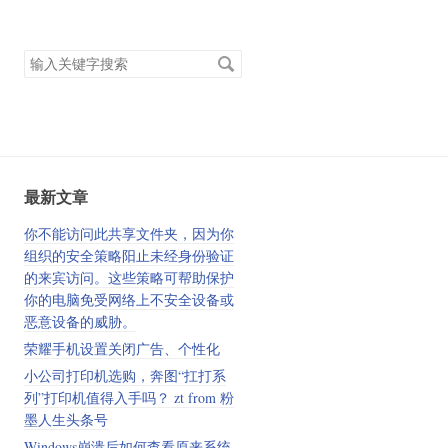
搜
索
关
键
字
最新文章
你不能访问此共享文件夹，因为你
组织的安全策略阳止未经身份验证
的来宾访问。这些策略可帮助保护
你的电脑免受网络上不安全设备或
恶意设备的威胁。
荣耀手机设置关闭广告、个性化
小公司打印机选购，奔图“扛打系
列”打印机值得入手吗？ zt from 粉
墨人生头条号
Windows崩溃后如何查看原来系统